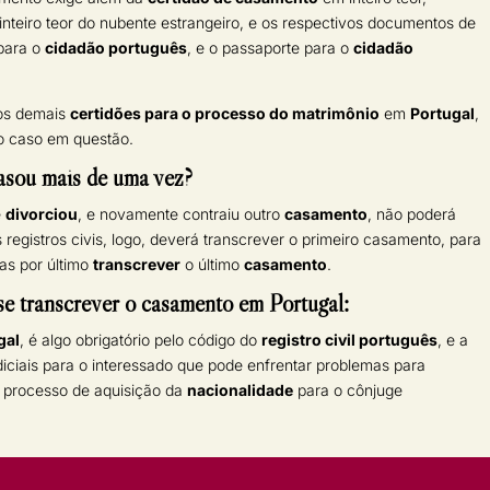
teiro teor do nubente estrangeiro, e os respectivos documentos de
 para o
cidadão português
, e o passaporte para o
cidadão
dos demais
certidões para o processo do matrimônio
em
Portugal
,
 o caso em questão.
casou mais de uma vez?
e
divorciou
, e novamente contraiu outro
casamento
, não poderá
registros civis, logo, deverá transcrever o primeiro casamento, para
as por último
transcrever
o último
casamento
.
 se transcrever o casamento em Portugal:
gal
, é algo obrigatório pelo código do
registro civil português
, e a
diciais para o interessado que pode enfrentar problemas para
 processo de aquisição da
nacionalidade
para o cônjuge