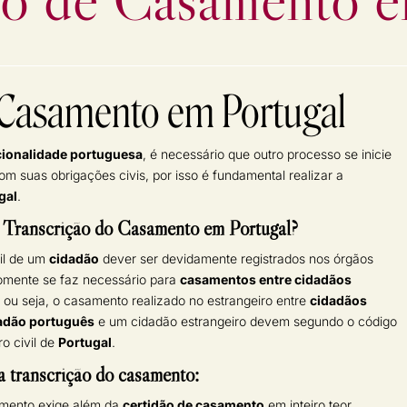
 Casamento em Portugal
ionalidade portuguesa
, é necessário que outro processo se inicie
om suas obrigações civis, por isso é fundamental realizar a
gal
.
 a Transcrição do Casamento em Portugal?
vil de um
cidadão
dever ser devidamente registrados nos órgãos
somente se faz necessário para
casamentos entre cidadãos
 ou seja, o casamento realizado no estrangeiro entre
cidadãos
adão português
e um cidadão estrangeiro devem segundo o código
ro civil de
Portugal
.
 transcrição do casamento:
amento exige além da
certidão de casamento
em inteiro teor,